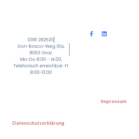
F
L
a
i
0316 282520
c
n
Don-Bosco-Weg 10a,
e
k
8053 Graz
b
e
Mo-Do 8:00 - 14:00,
o
d
Telefonisch erreichbar: Fr
o
i
k
n
8:00-13:00
-
f
Impressum
Datenschutzerklärung